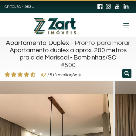
CRECI/SC 4.953-J
Apartamento Duplex
- Pronto para morar
Apartamento duplex a aprox. 200 metros
praia de Mariscal - Bombinhas/SC
#500
4,3
/
5
(
3
avaliações)