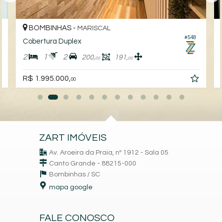
BOMBINHAS -
MARISCAL
#548
Cobertura Duplex
2
1
2
200,
191,
00
00
R$ 1.995.000,
00
ZART IMÓVEIS
Av. Aroeira da Praia, nº 1912 - Sala 05
Canto Grande - 88215-000
Bombinhas /
SC
mapa google
FALE CONOSCO