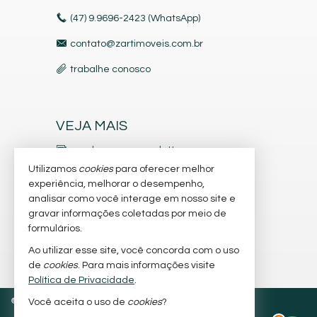
(47) 9.9696-2423 (WhatsApp)
contato@zartimoveis.com.br
trabalhe conosco
VEJA MAIS
receba nosso newsletter
Utilizamos
cookies
para oferecer melhor
indicadores financeiros
experiência, melhorar o desempenho,
analisar como você interage em nosso site e
cadastre seu imóvel
gravar informações coletadas por meio de
imóveis favoritos
formulários.
Ao utilizar esse site, você concorda com o uso
mapa de imóveis
de
cookies
. Para mais informações visite
Política de Privacidade
.
©
2026
CRECI/SC 4.953-J
Política de Privacidade
Você aceita o uso de
cookies
?
2