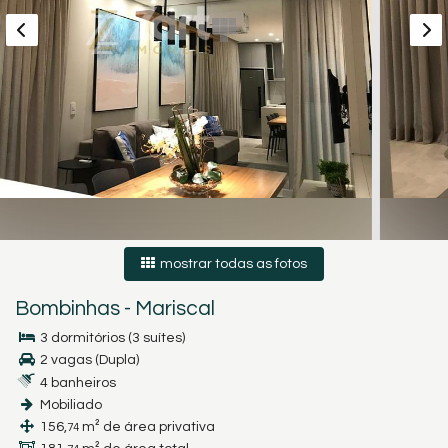
mostrar todas as fotos
Bombinhas
-
Mariscal
3 dormitórios (3 suítes)
2 vagas (Dupla)
4 banheiros
Mobiliado
156,
m² de área privativa
74