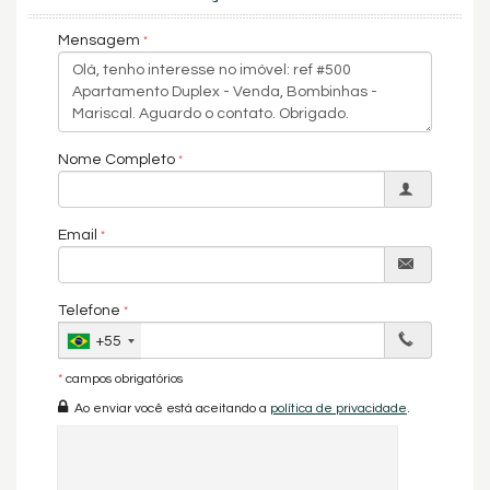
Mensagem
VALORES PODEM SER ALTERADOS SEM PRÉVIO AVISO DE
ACORDO COM A DISPONIBILIDADE DOS IMÓVEIS E VARIAÇÃO DOS
ÍNDICES DE CORREÇÃO.
Nome Completo
Características do Imóvel
Ar Condicionado
Churrasqueira
Vista Livre
Email
Decorado
Móveis Planejados
Área de Serviço
Living
Telefone
Sacada / Varanda
+55
Sacada com Churrasqueira
Sala
*
campos obrigatórios
Sala de Estar
Terraço
Ao enviar você está aceitando a
política de privacidade
.
Cozinha
Espaço Gourmet
Lavabo