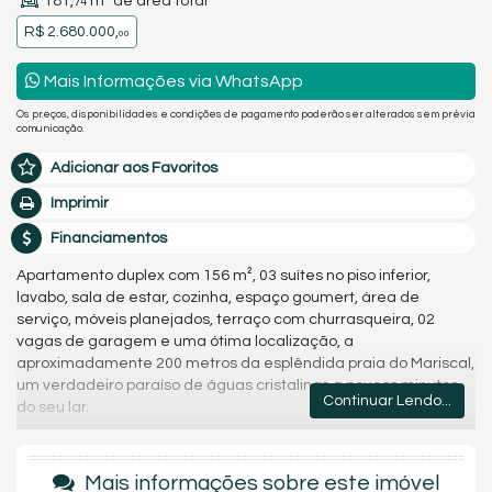
181,
m² de área total
74
R$ 2.680.000,
00
Mais Informações via WhatsApp
Os preços, disponibilidades e condições de pagamento poderão ser alterados sem prévia
comunicação.
Adicionar aos Favoritos
Imprimir
Financiamentos
Apartamento duplex com 156 m², 03 suítes no piso inferior,
lavabo, sala de estar, cozinha, espaço goumert, área de
serviço, móveis planejados, terraço com churrasqueira, 02
vagas de garagem e uma ótima localização, a
aproximadamente 200 metros da esplêndida praia do Mariscal,
um verdadeiro paraíso de águas cristalinas a poucos minutos
Continuar Lendo...
do seu lar.
Entre em contato com nossa equipe de vendas Zart e confira
mais detalhes desse maravilhoso empreendimento em
Mais informações sobre este imóvel
Bombinhas - SC.