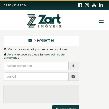
CRECI/SC 4.953-J
Newsletter
Cadastre seu email para receber novidades.
Ao enviar você está aceitando a
política de
privacidade
.
Nome
Completo
Email