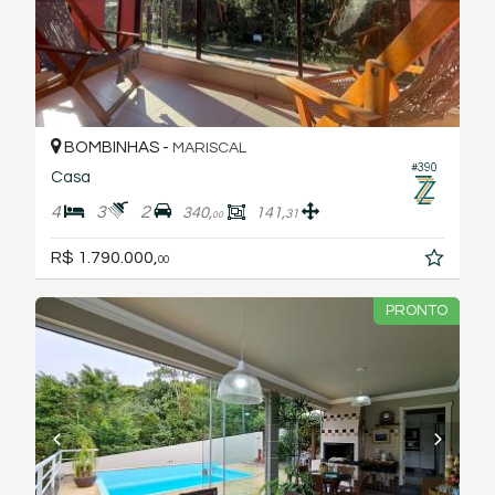
BOMBINHAS -
MARISCAL
#390
Casa
4
3
2
340,
141,
31
00
R$ 1.790.000,
00
PRONTO