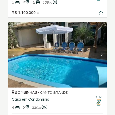
3
4
2
109,
00
R$ 1.100.000,
00
BOMBINHAS -
CANTO GRANDE
#152
Casa em Condomínio
4
5
220,
00