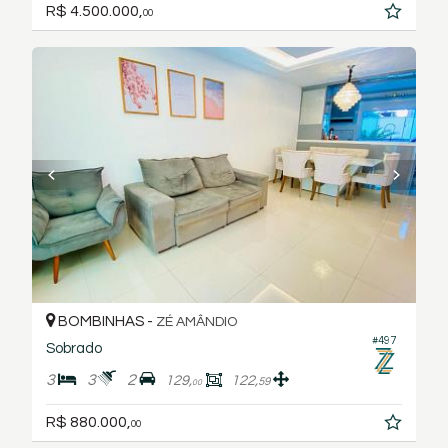
R$ 4.500.000,
00
BOMBINHAS -
ZÉ AMÂNDIO
#497
Sobrado
3
3
2
129,
122,
59
00
R$ 880.000,
00