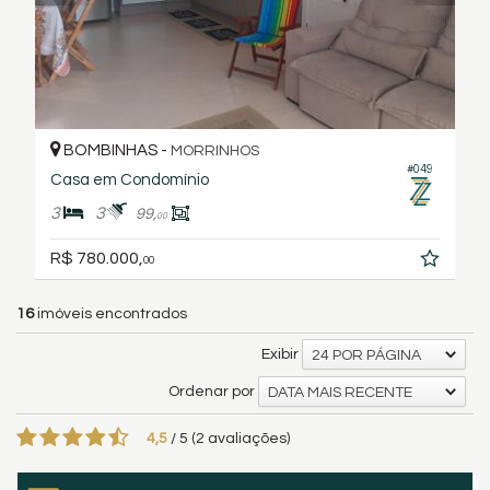
BOMBINHAS -
MORRINHOS
#049
Casa em Condomínio
3
3
99,
00
R$ 780.000,
00
16
imóveis encontrados
Exibir
24 POR PÁGINA
Ordenar por
DATA MAIS RECENTE
4,5
/
5
(
2
avaliações)