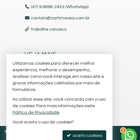
(47) 9.9696-2423 (WhatsApp)
contato@zartimoveis.com.br
trabalhe conosco
VEJA MAIS
Utilizamos
cookies
para oferecer melhor
receba nosso newsletter
experiência, melhorar o desempenho,
indicadores financeiros
analisar como você interage em nosso site e
gravar informações coletadas por meio de
cadastre seu imóvel
formulários.
imóveis favoritos
Ao utilizar esse site, você concorda com o uso
de
cookies
. Para mais informações visite
mapa de imóveis
Política de Privacidade
.
3
Você aceita o uso de
cookies
?
©
2026
CRECI/SC 4.953-J
Política de Privacidade
aceito cookies