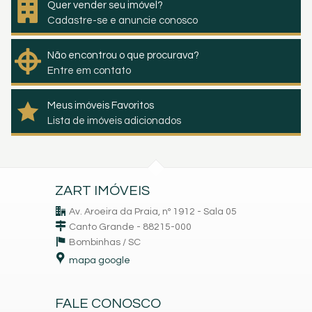
Quer vender seu imóvel?
Cadastre-se e anuncie conosco
Não encontrou o que procurava?
Entre em contato
Meus imóveis Favoritos
Lista de imóveis adicionados
ZART IMÓVEIS
Av. Aroeira da Praia, nº 1912 - Sala 05
Canto Grande - 88215-000
Bombinhas /
SC
mapa google
FALE CONOSCO