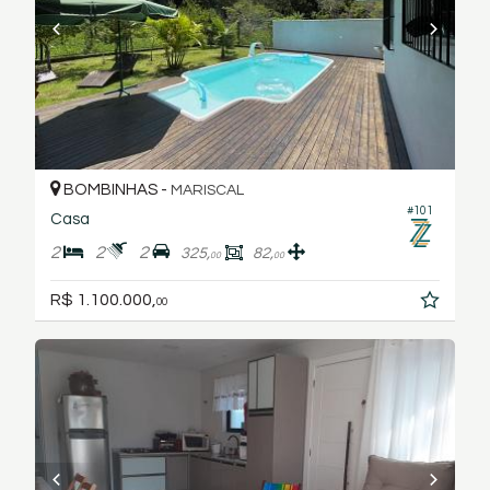
BOMBINHAS -
MARISCAL
#101
Casa
2
2
2
325,
82,
00
00
R$ 1.100.000,
00