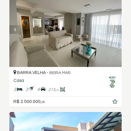
BARRA VELHA -
BEIRA MAR
#089
Casa
3
3
4
215,
00
R$ 2.500.000,
00