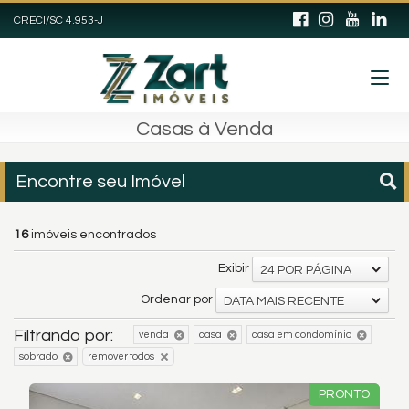
CRECI/SC 4.953-J
Casas à Venda
Encontre seu Imóvel
16
imóveis encontrados
Exibir
24 POR PÁGINA
Ordenar por
DATA MAIS RECENTE
Filtrando por:
venda
casa
casa em condomínio
sobrado
remover todos
PRONTO