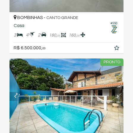
BOMBINHAS -
CANTO GRANDE
#550
Casa
3
4
2
180,
160,
00
00
R$ 6.500.000,
00
PRONTO