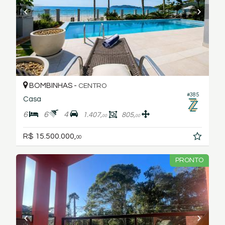
BOMBINHAS -
CENTRO
#385
Casa
6
6
4
1.407,
805,
00
00
R$ 15.500.000,
00
PRONTO