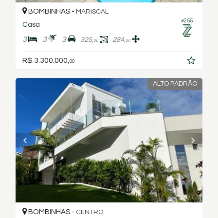
BOMBINHAS -
MARISCAL
#255
Casa
3
3
3
325,
284,
00
00
R$ 3.300.000,
00
ALTO PADRÃO
BOMBINHAS -
CENTRO