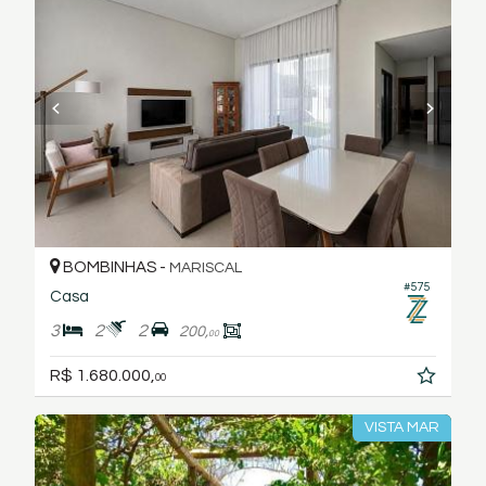
BOMBINHAS -
MARISCAL
#575
Casa
3
2
2
200,
00
R$ 1.680.000,
00
VISTA MAR