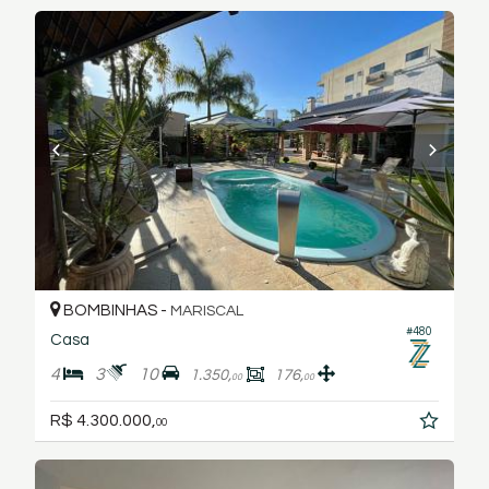
BOMBINHAS -
MARISCAL
#480
Casa
4
3
10
1.350,
176,
00
00
R$ 4.300.000,
00