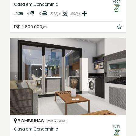
#204
Casa em Condomínio
4
5
4
513,
400,
00
00
R$ 4.800.000,
00
BOMBINHAS -
MARISCAL
#013
Casa em Condomínio