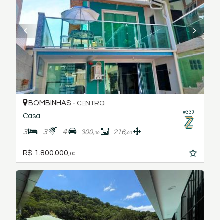
BOMBINHAS -
CENTRO
#330
Casa
3
3
4
300,
216,
00
00
R$ 1.800.000,
00