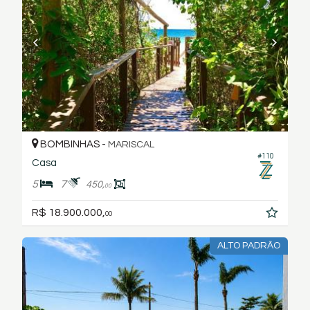
BOMBINHAS -
MARISCAL
#110
Casa
5
7
450,
00
R$ 18.900.000,
00
ALTO PADRÃO