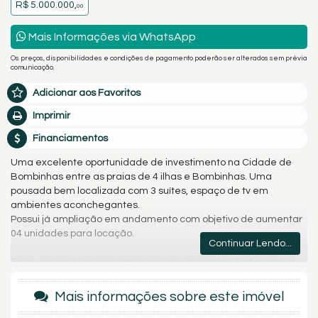
R$ 5.000.000,
00
Mais Informações via WhatsApp
Os preços, disponibilidades e condições de pagamento poderão ser alterados sem prévia
comunicação.
Adicionar aos Favoritos
Imprimir
Financiamentos
Uma excelente oportunidade de investimento na Cidade de
Bombinhas entre as praias de 4 ilhas e Bombinhas. Uma
pousada bem localizada com 3 suítes, espaço de tv em
ambientes aconchegantes.
Possui já ampliação em andamento com objetivo de aumentar
04 unidades para locação.
Continuar Lendo...
Entre em contato com nossa equipe de vendas Zart e confira
mais detalhes desse maravilhoso empreendimento em
Bombinhas - SC.
Mais informações sobre este imóvel