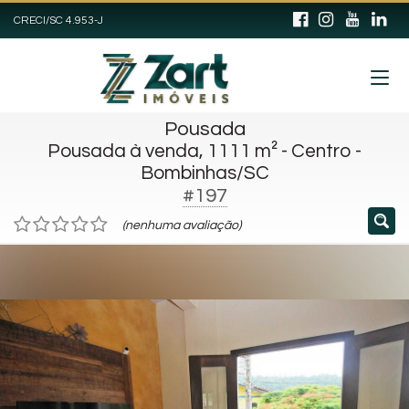
CRECI/SC 4.953-J
Pousada
Pousada à venda, 1111 m² - Centro -
Bombinhas/SC
#197
(nenhuma avaliação)