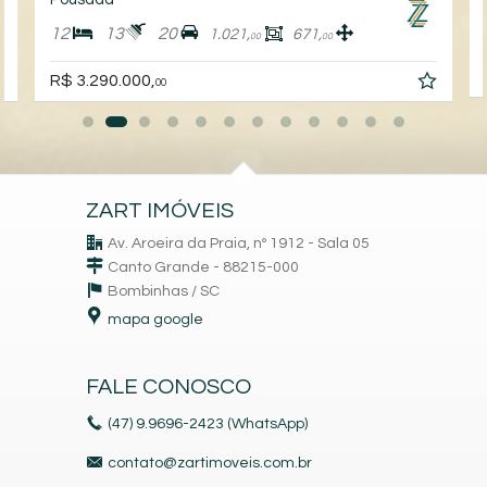
12
13
20
1.021,
671,
00
00
R$ 3.290.000,
00
ZART IMÓVEIS
Av. Aroeira da Praia, nº 1912 - Sala 05
Canto Grande - 88215-000
Bombinhas /
SC
mapa google
FALE CONOSCO
(47) 9.9696-2423 (WhatsApp)
contato@zartimoveis.com.br