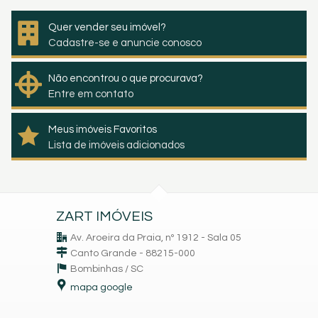
Quer vender seu imóvel?
Cadastre-se e anuncie conosco
Não encontrou o que procurava?
Entre em contato
Meus imóveis Favoritos
Lista de imóveis adicionados
ZART IMÓVEIS
Av. Aroeira da Praia, nº 1912 - Sala 05
Canto Grande - 88215-000
Bombinhas /
SC
mapa google