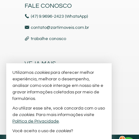
FALE CONOSCO
(47) 9.9696-2423 (WhatsApp)
contato@zartimoveis.com.br
trabalhe conosco
VEJA MAIS
Utilizamos
cookies
para oferecer melhor
receba nosso newsletter
experiência, melhorar o desempenho,
indicadores financeiros
analisar como você interage em nosso site e
gravar informações coletadas por meio de
cadastre seu imóvel
formulários.
imóveis favoritos
Ao utilizar esse site, você concorda com o uso
de
cookies
. Para mais informações visite
mapa de imóveis
Política de Privacidade
.
Você aceita o uso de
cookies
?
2