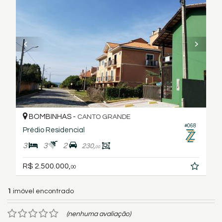
BOMBINHAS -
CANTO GRANDE
#068
Prédio Residencial
3
3
2
230,
00
R$ 2.500.000,
00
1
imóvel encontrado
(nenhuma avaliação)