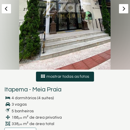
mostrar todas as fotos
Itapema
-
Meia Praia
4 dormitórios (4 suítes)
3 vagas
5 banheiros
188,
m² de área privativa
00
338,
m² de área total
00