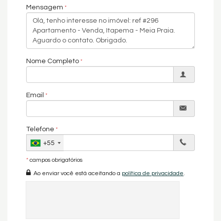
Mensagem
VALORES PODEM SER ALTERADOS SEM PRÉVIO AVISO DE
ACORDO COM A DISPONIBILIDADE DOS IMÓVEIS E VARIAÇÃO DOS
ÍNDICES DE CORREÇÃO. - 29/06/2023
Nome Completo
Email
Telefone
+55
*
campos obrigatórios
Ao enviar você está aceitando a
política de privacidade
.