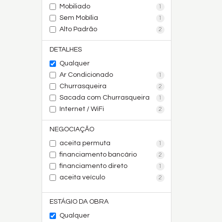
Mobiliado
1
Sem Mobília
1
Alto Padrão
2
DETALHES
Qualquer
Ar Condicionado
1
Churrasqueira
2
Sacada com Churrasqueira
1
Internet / WiFi
2
NEGOCIAÇÃO
aceita permuta
1
financiamento bancário
2
financiamento direto
1
aceita veículo
2
ESTÁGIO DA OBRA
Qualquer