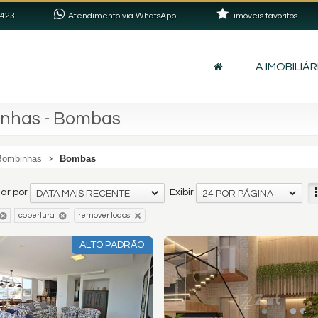
2423
Atendimento via WhatsApp
imóveis favoritos
A IMOBILIÁR
inhas - Bombas
Bombinhas
Bombas
ar por
Exibir
DATA MAIS RECENTE
24 POR PÁGINA
cobertura
remover todos
ALTO PADRÃO