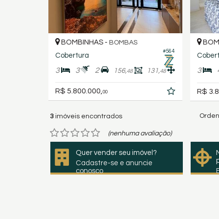
BOMBINHAS -
BOM
BOMBAS
#564
Cobertura
Cober
3
3
2
3
156,
131,
48
48
R$ 5.800.000,
R$ 3.8
00
Orden
3
imóveis encontrados
(nenhuma avaliação)
Quer vender seu imóvel?
Cadastre-se e anuncie
conosco