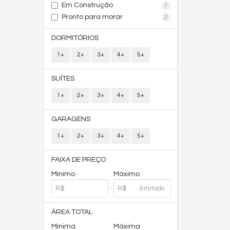
Em Construção
1
Pronto para morar
2
DORMITÓRIOS
1+
2+
3+
4+
5+
SUÍTES
1+
2+
3+
4+
5+
GARAGENS
1+
2+
3+
4+
5+
FAIXA DE PREÇO
Mínimo
Máximo
ÁREA TOTAL
Mínima
Máxima