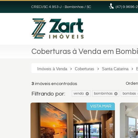
CRECI/SC 4.953-J
- Bombinhas /
SC
(47) 9.9696-
Coberturas à Venda em Bomb
Imóveis à Venda
Coberturas
Santa Catarina
Orden
3
imóveis encontrados
Filtrando por:
venda
bombinhas
bombas
VISTA MAR