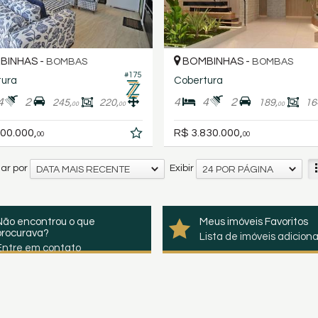
BINHAS -
BOMBINHAS -
BOMBAS
BOMBAS
#175
tura
Cobertura
4
2
4
4
2
245,
220,
189,
16
00
00
00
00.000,
R$ 3.830.000,
00
00
ar por
Exibir
DATA MAIS RECENTE
24 POR PÁGINA
Não encontrou o que
Meus imóveis Favoritos
procurava?
Lista de imóveis adicion
Entre em contato