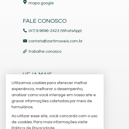
mapa google
FALE CONOSCO
(47) 9.9696-2423 (WhatsApp)
contato@zartimoveis.com.br
trabalhe conosco
VEJA MAIS
Utilizamos
cookies
para oferecer melhor
receba nosso newsletter
experiência, melhorar o desempenho,
indicadores financeiros
analisar como você interage em nosso site e
gravar informações coletadas por meio de
cadastre seu imóvel
formulários.
imóveis favoritos
Ao utilizar esse site, você concorda com o uso
de
cookies
. Para mais informações visite
mapa de imóveis
Política de Privacidade
.