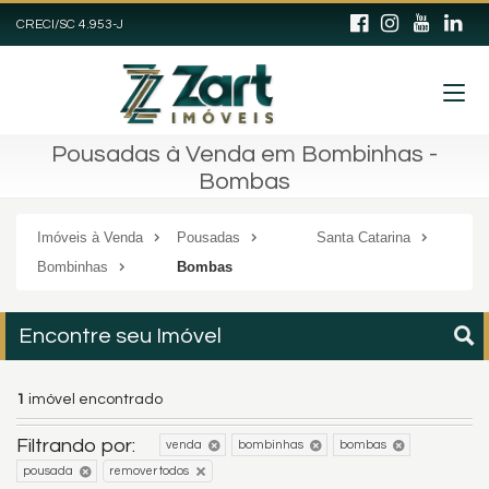
CRECI/SC 4.953-J
Pousadas à Venda em Bombinhas -
Bombas
Imóveis à Venda
Pousadas
Santa Catarina
Bombinhas
Bombas
Encontre seu Imóvel
1
imóvel encontrado
Filtrando por:
venda
bombinhas
bombas
pousada
remover todos