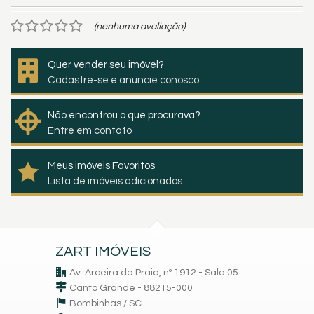
(nenhuma avaliação)
Quer vender seu imóvel?
Cadastre-se e anuncie conosco
Não encontrou o que procurava?
Entre em contato
Meus imóveis Favoritos
Lista de imóveis adicionados
ZART IMÓVEIS
Av. Aroeira da Praia, nº 1912 - Sala 05
Canto Grande - 88215-000
Bombinhas /
SC