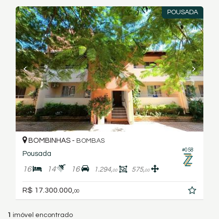
POUSADA
BOMBINHAS -
BOMBAS
#058
Pousada
16
14
16
1.294,
575,
00
00
R$ 17.300.000,
00
1
imóvel encontrado