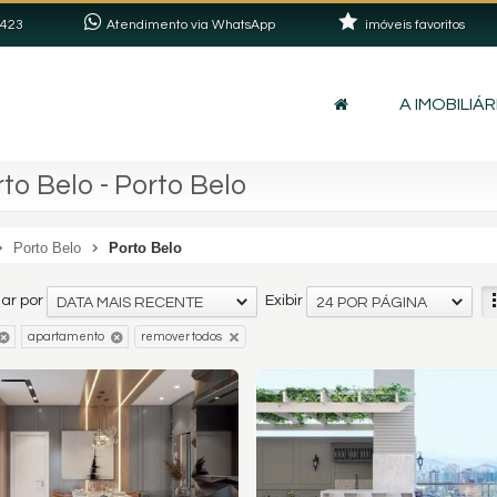
2423
Atendimento via WhatsApp
imóveis favoritos
A IMOBILIÁR
o Belo - Porto Belo
Porto Belo
Porto Belo
ar por
Exibir
DATA MAIS RECENTE
24 POR PÁGINA
apartamento
remover todos