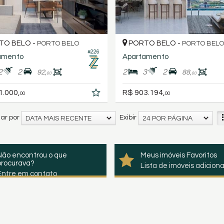
TO BELO -
PORTO BELO -
PORTO BELO
PORTO BELO
#226
amento
Apartamento
2
2
2
3
2
92,
88,
00
00
1.000,
R$ 903.194,
00
00
ar por
Exibir
DATA MAIS RECENTE
24 POR PÁGINA
Não encontrou o que
Meus imóveis Favoritos
procurava?
Lista de imóveis adicion
Entre em contato