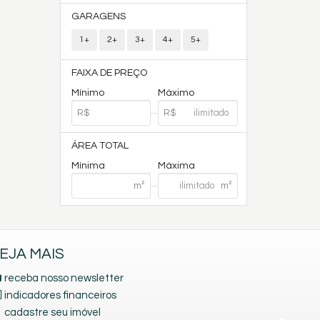
GARAGENS
1+
2+
3+
4+
5+
FAIXA DE PREÇO
Mínimo
Máximo
ÁREA TOTAL
Mínima
Máxima
EJA MAIS
receba nosso newsletter
indicadores financeiros
2
cadastre seu imóvel