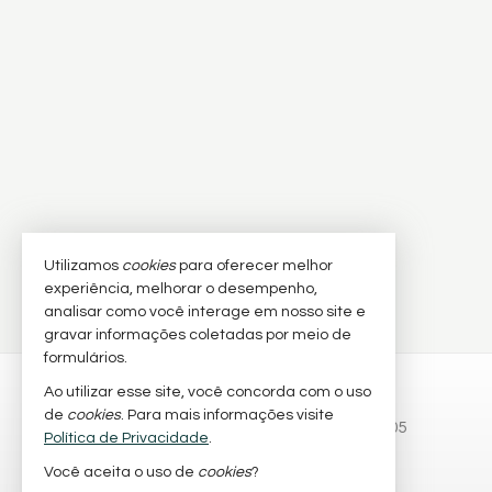
Utilizamos
cookies
para oferecer melhor
experiência, melhorar o desempenho,
analisar como você interage em nosso site e
gravar informações coletadas por meio de
formulários.
ZART IMÓVEIS
Ao utilizar esse site, você concorda com o uso
de
cookies
. Para mais informações visite
Av. Aroeira da Praia, nº 1912 - Sala 05
Política de Privacidade
.
Canto Grande - 88215-000
Você aceita o uso de
cookies
?
Bombinhas /
SC