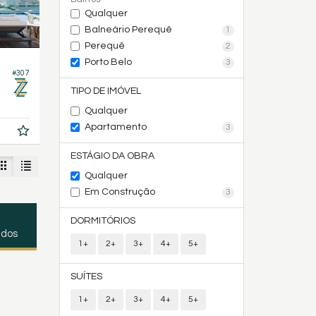
Qualquer
Balneário Perequê
1
Perequê
2
Porto Belo
3
#307
TIPO DE IMÓVEL
Qualquer
Apartamento
3
ESTÁGIO DA OBRA
Qualquer
Em Construção
3
DORMITÓRIOS
ados
1+
2+
3+
4+
5+
SUÍTES
1+
2+
3+
4+
5+