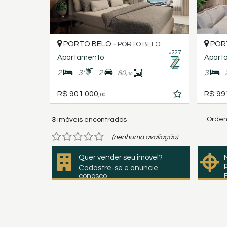
PORTO BELO -
POR
PORTO BELO
#227
Apartamento
Apart
2
3
2
3
80,
00
R$ 901.000,
R$ 99
00
Orden
3
imóveis encontrados
(nenhuma avaliação)
Quer vender seu imóvel?
Cadastre-se e anuncie
conosco